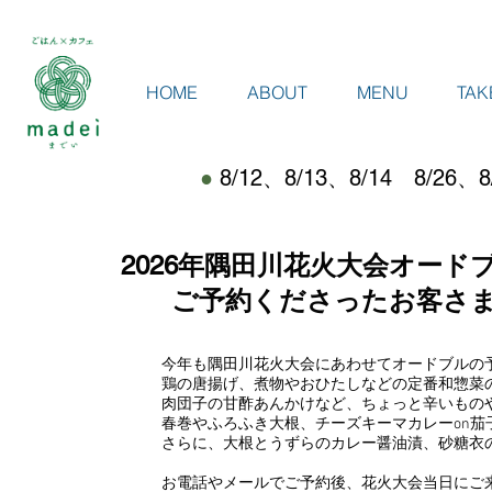
HOME
ABOUT
MENU
TAK
●
8/12、8/13、8/14 8
2026年隅田川花火大会オー
​ご予約くださったお客さ
今年も隅田川花火大会にあわせてオードブルの
鶏の唐揚げ、煮物やおひたしなどの定番和惣菜
肉団子の甘酢あんかけなど、ちょっと辛いもの
春巻やふろふき大根、チーズキーマカレーon
さらに、大根とうずらのカレー醤油漬、砂糖衣
お電話やメールでご予約後、花火大会当日にご